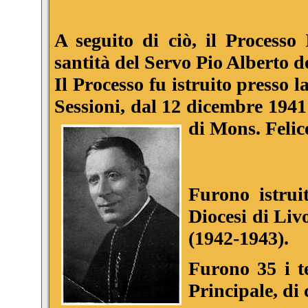
A seguito di ciò, il Processo
santità del Servo Pio Alberto d
Il Processo fu istruito presso l
Sessioni, dal 12 dicembre 1941
di Mons. Felic
Furono istrui
Diocesi di Liv
(1942-1943).
Furono 35 i te
Principale, di 